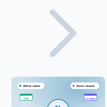
White-label
Multi-tenant
TPE
Groupe