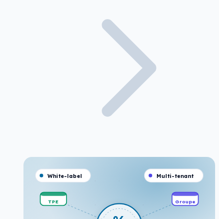
White-label
Multi-tenant
TPE
Groupe