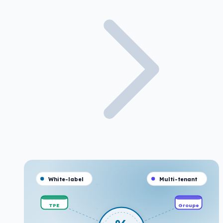
White-label
Multi-tenant
TPE
Groupe