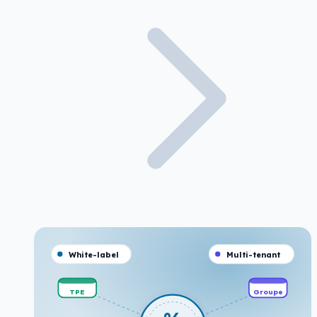
White-label
Multi-tenant
TPE
Groupe