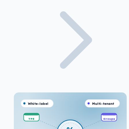
White-label
Multi-tenant
TPE
Groupe