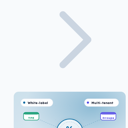
White-label
Multi-tenant
TPE
Groupe