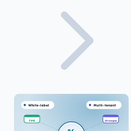
White-label
Multi-tenant
TPE
Groupe