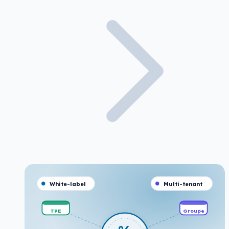
White-label
Multi-tenant
TPE
Groupe