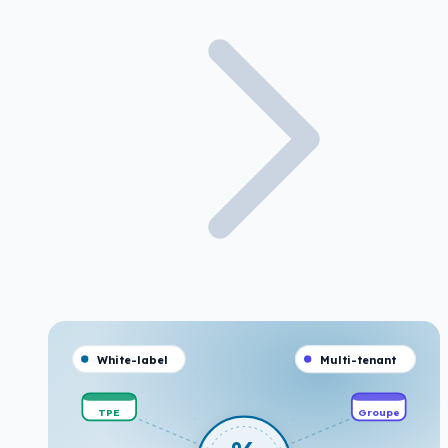
White-label
Multi-tenant
TPE
Groupe