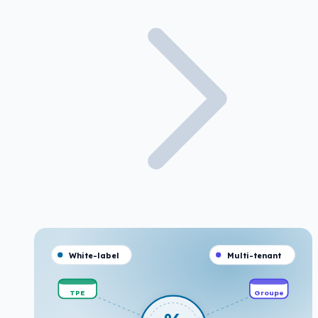
White-label
Multi-tenant
TPE
Groupe