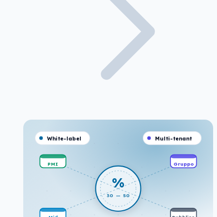
White-label
Multi-tenant
PMI
Gruppo
%
30 — 50
Mid
Pubblico