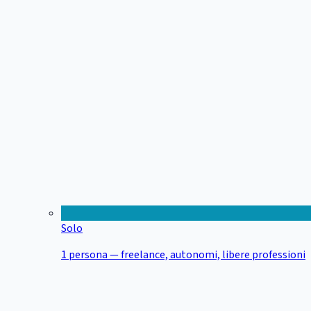
Solo
1 persona — freelance, autonomi, libere professioni