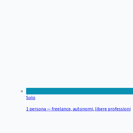
Solo
1 persona — freelance, autonomi, libere professioni