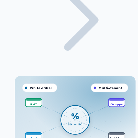
White-label
Multi-tenant
PMI
Gruppo
%
30 — 50
Mid
Pubblico