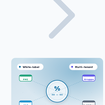
White-label
Multi-tenant
PMI
Gruppo
%
30 — 50
Mid
Pubblico