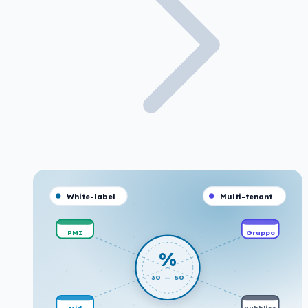
White-label
Multi-tenant
PMI
Gruppo
%
30 — 50
Mid
Pubblico