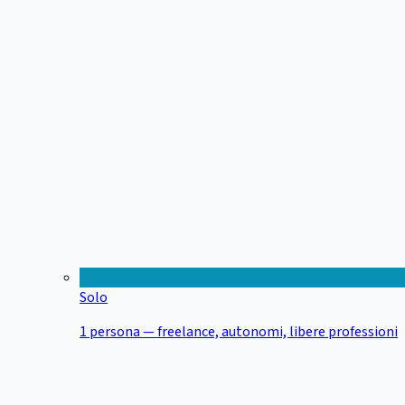
Solo
1 persona — freelance, autonomi, libere professioni