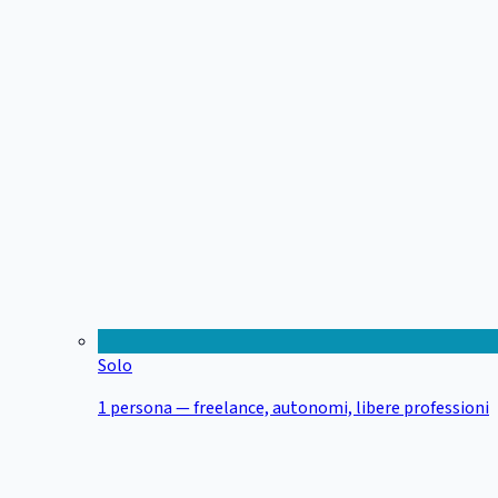
Solo
1 persona — freelance, autonomi, libere professioni