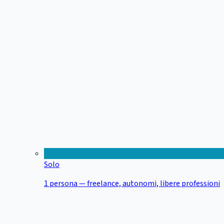
Solo
1 persona — freelance, autonomi, libere professioni