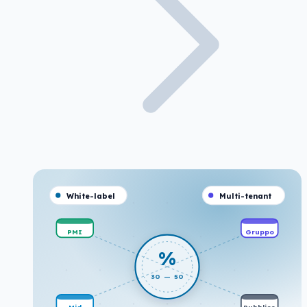
White-label
Multi-tenant
PMI
Gruppo
%
30 — 50
Mid
Pubblico