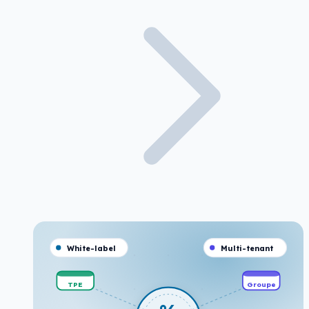
White-label
Multi-tenant
TPE
Groupe