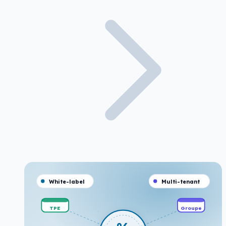
White-label
Multi-tenant
TPE
Groupe