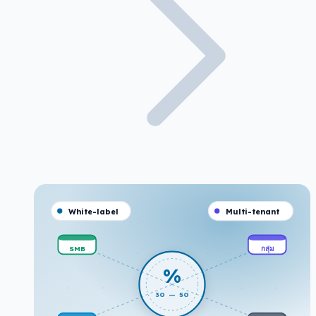
White-label
Multi-tenant
SMB
กลุ่ม
%
30 — 50