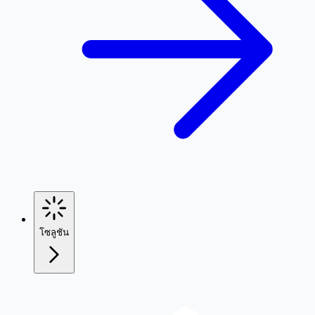
โซลูชัน