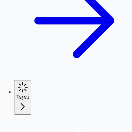
โซลูชัน