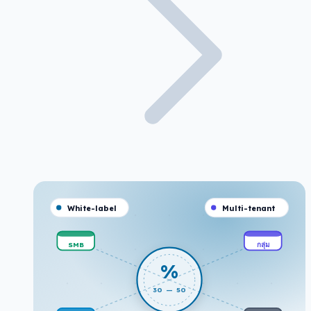
White-label
Multi-tenant
SMB
กลุ่ม
%
30 — 50