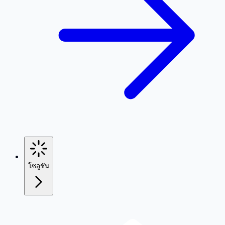
โซลูชัน