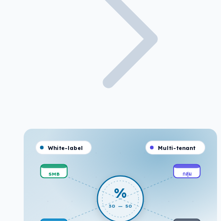
White-label
Multi-tenant
SMB
กลุ่ม
%
30 — 50