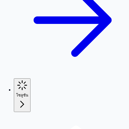
โซลูชัน