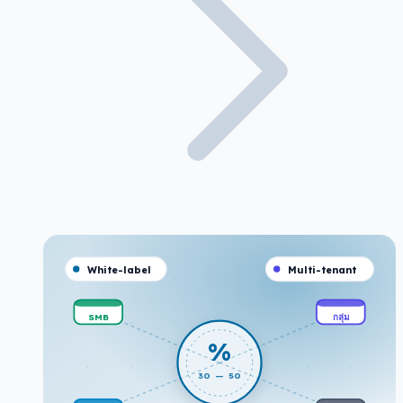
White-label
Multi-tenant
SMB
กลุ่ม
%
30 — 50