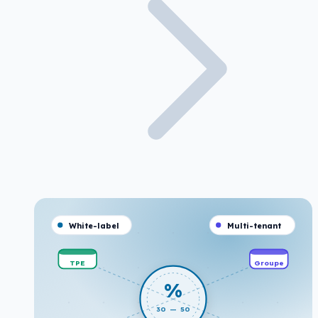
White-label
Multi-tenant
TPE
Groupe
%
30 — 50