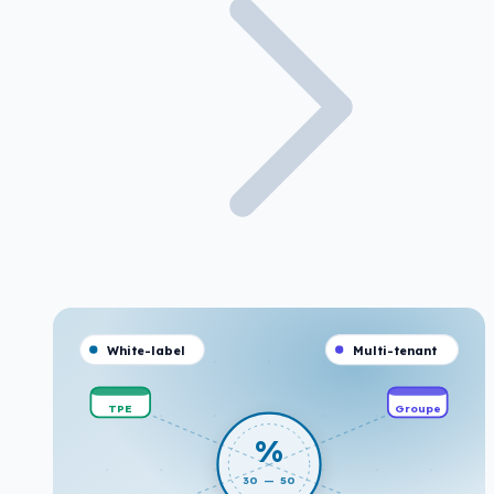
White-label
Multi-tenant
TPE
Groupe
%
30 — 50