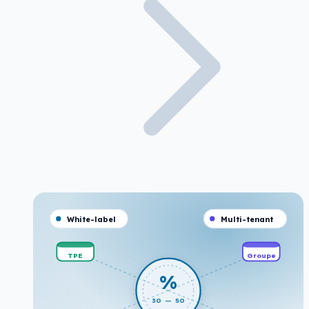
White-label
Multi-tenant
TPE
Groupe
%
30 — 50