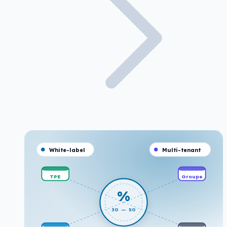
White-label
Multi-tenant
TPE
Groupe
%
30 — 50