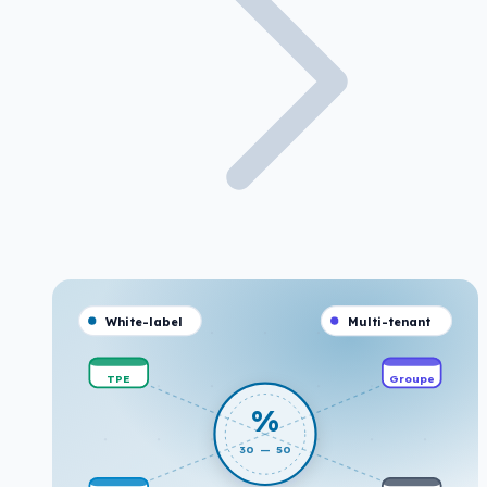
White-label
Multi-tenant
TPE
Groupe
%
30 — 50